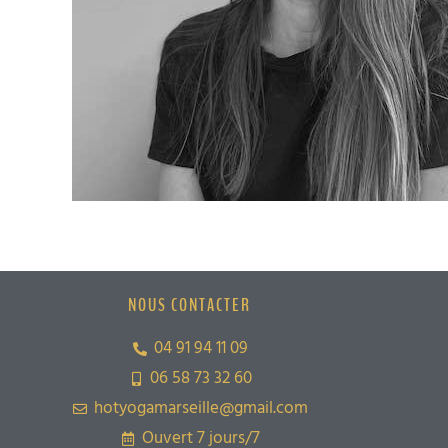
NOUS CONTACTER
04 91 94 11 09
06 58 73 32 60
hotyogamarseille@gmail.com
Ouvert 7 jours/7