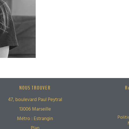
NOUS TROUVER
R
47, boulevard Paul Peytral
13006 Marseille
Polit
Métro : Estrangin
Plan