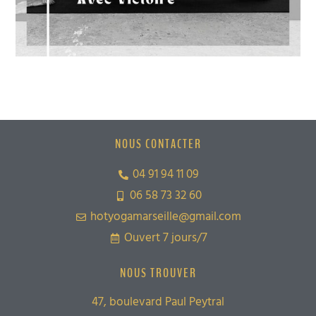
NOUS CONTACTER
04 91 94 11 09
06 58 73 32 60
hotyogamarseille@gmail.com
Ouvert 7 jours/7
NOUS TROUVER
47, boulevard Paul Peytral